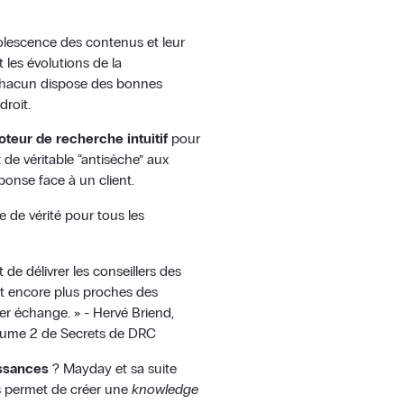
lescence des contenus et leur
it les évolutions de la
 chacun dispose des bonnes
roit.
teur de recherche intuitif
pour
rt de véritable “antisèche” aux
ponse face à un client.
 de vérité pour tous les
de délivrer les conseillers des
nt encore plus proches des
er échange. » - Hervé Briend,
olume 2 de Secrets de DRC
issances
? Mayday et sa suite
 permet de créer une
knowledge