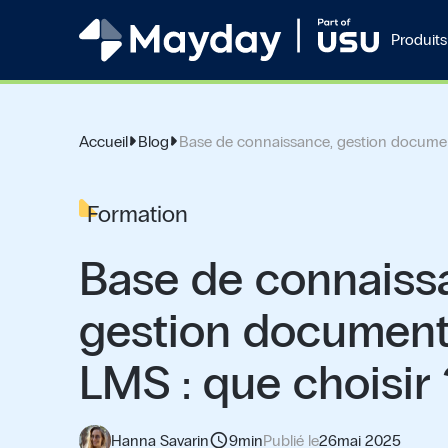
Produits
Accueil
Blog
Base de connaissance, gestion document
Formation
Base de connaiss
gestion document
LMS : que choisir 
schedule
Hanna Savarin
9
min
Publié le
26
mai 2025