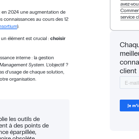
avez-vou
Comment 
ent en 2024 une augmentation de
service c
des connaissances au cours des 12
nsortium
).
 un élément est crucial :
choisir
Chaqu
meille
ssance interne : la gestion
conna
 Management System
. L’objectif ?
client
cas d’usage de chaque solution,
votre organisation.
ie les outils de
ent à des points de
nce éparpillée,
voire obsolète.