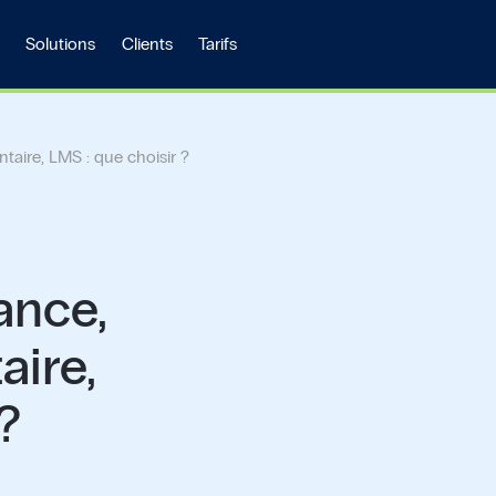
Solutions
Clients
Tarifs
aire, LMS : que choisir ?
ance,
aire,
?