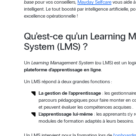
base
pour vos conseillers,
Mayday Selfcare
vous aide à
intelligent. Le tout boosté par intelligence artificielle,
excellence opérationnelle !
Qu’est-ce qu’un Learning
System (LMS) ?
Un
Learning Management System
(ou LMS) est un logi
plateforme d’apprentissage en ligne
.
Un LMS répond à deux grandes fonctions :
La gestion de l’apprentissage
: les gestionnair
parcours pédagogiques pour faire monter en co
et peuvent évaluer les compétences acquises .
L’apprentissage lui-même
: les apprenants s’y 
modules de formation adaptés à leurs besoins.
Un LMS intervient pour la formation lors de
l’
onboardi