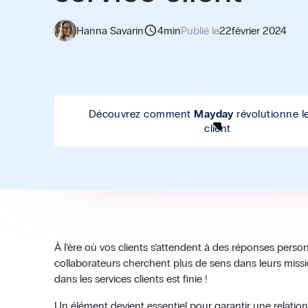
schedule
Hanna Savarin
4
min
Publié le
22
février 2024
Découvrez comment
Mayday
révolutionne le
client
À l’ère où vos clients s’attendent à des réponses person
collaborateurs cherchent plus de sens dans leurs missio
dans les services clients est finie !
Un élément devient essentiel pour garantir une relation c