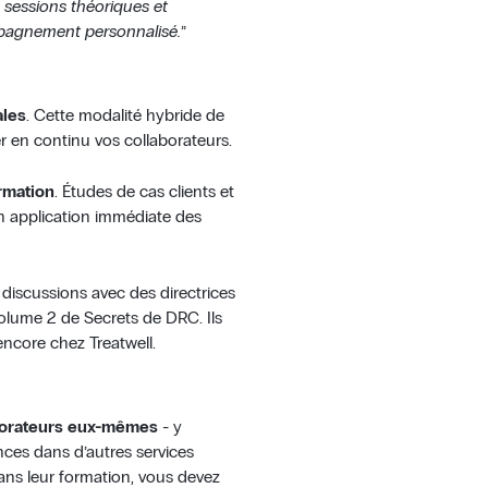
s sessions théoriques et
mpagnement personnalisé.
”
ales
. Cette modalité hybride de
en continu vos collaborateurs.
rmation
. Études de cas clients et
n application immédiate des
e discussions avec des directrices
e volume 2 de Secrets de DRC. Ils
core chez Treatwell.
aborateurs eux-mêmes
- y
ences dans d’autres services
dans leur formation, vous devez