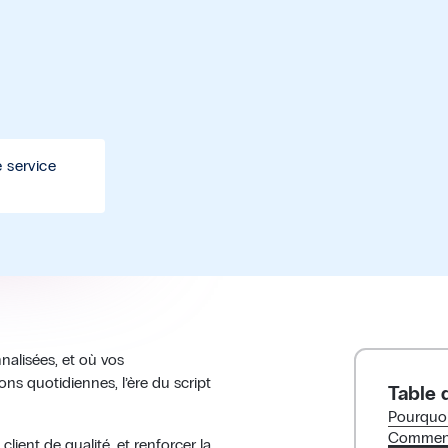
 service
nalisées, et où vos
ns quotidiennes, l’ère du script
Table 
Pourquoi 
Comment 
lient de qualité, et renforcer la