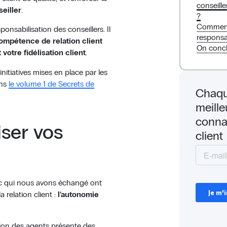
conseille
eiller
.
?
Comment 
ponsabilisation des conseillers. Il
responsab
mpétence de relation client
On concl
votre fidélisation client
.
’initiatives mises en place par les
ans
le volume 1 de Secrets de
Chaqu
meille
conna
iser vos
client
ec qui nous avons échangé ont
relation client :
l’autonomie
ation des agents présente des