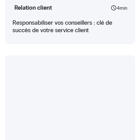
Relation client
schedule
4
min
Responsabiliser vos conseillers : clé de
succès de votre service client