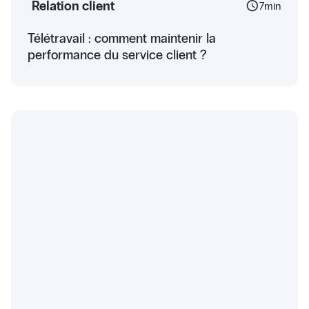
Relation client
schedule
7
min
Télétravail : comment maintenir la
performance du service client ?