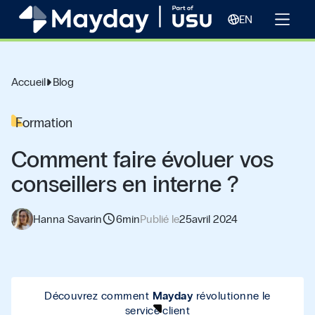
EN
Accueil
Blog
Formation
Comment faire évoluer vos
conseillers en interne ?
schedule
Hanna Savarin
6
min
Publié le
25
avril 2024
Découvrez comment
Mayday
révolutionne le
service client