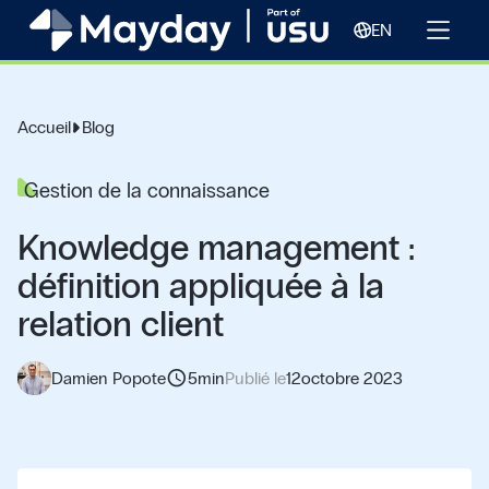
EN
Accueil
Blog
Gestion de la connaissance
Knowledge management :
définition appliquée à la
relation client
schedule
Damien Popote
5
min
Publié le
12
octobre 2023