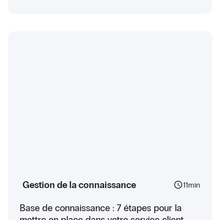
Gestion de la connaissance
schedule
11
min
Base de connaissance : 7 étapes pour la
mettre en place dans votre service client