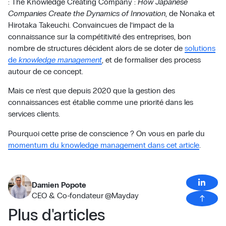
: The Knowledge Creating Company :
How Japanese
Companies Create the Dynamics of Innovation
, de Nonaka et
Hirotaka Takeuchi. Convaincues de l’impact de la
connaissance sur la compétitivité des entreprises, bon
nombre de structures décident alors de se doter de
solutions
de
knowledge management
, et de formaliser des process
autour de ce concept.
Mais ce n’est que depuis 2020 que la gestion des
connaissances est établie comme une priorité dans les
services clients.
Pourquoi cette prise de conscience ? On vous en parle du
momentum du knowledge management dans cet article
.
Damien Popote
CEO & Co-fondateur
@
Mayday
north
Plus d'articles