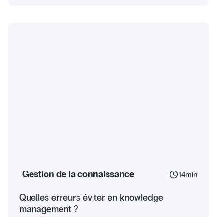
Gestion de la connaissance
schedule
14
min
Quelles erreurs éviter en knowledge
management ?