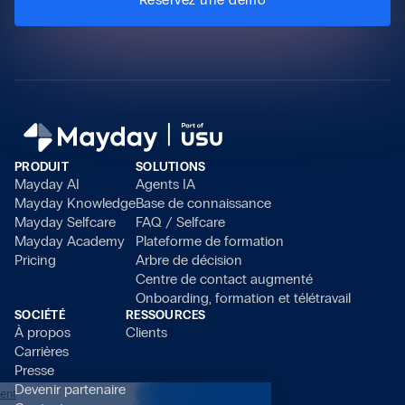
PRODUIT
SOLUTIONS
Mayday AI
Agents IA
Mayday Knowledge
Base de connaissance
Mayday Selfcare
FAQ / Selfcare
Mayday Academy
Plateforme de formation
Pricing
Arbre de décision
Centre de contact augmenté
Onboarding, formation et télétravail
SOCIÉTÉ
RESSOURCES
À propos
Clients
Carrières
Presse
Devenir partenaire
Continue without consent