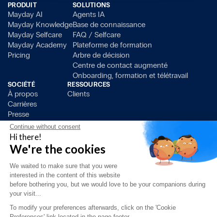
PRODUIT
SOLUTIONS
Mayday AI
Agents IA
Mayday Knowledge
Base de connaissance
Mayday Selfcare
FAQ / Selfcare
Mayday Academy
Plateforme de formation
Pricing
Arbre de décision
Centre de contact augmenté
Onboarding, formation et télétravail
SOCIÉTÉ
RESSOURCES
À propos
Clients
Carrières
Presse
Devenir partenaire
Continue without consent
Contact
Hi there!
We're the cookies
We waited to make sure that you were
interested in the content of this website
before bothering you, but we would love to be your companions during
your visit...
To modify your preferences afterwards, click on the 'Cookie
Preferences' link located in the page footer.