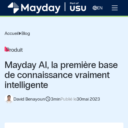
EN
Accueil
Blog
Produit
Mayday AI, la première base
de connaissance vraiment
intelligente
schedule
David Benayoun
3
min
Publié le
30
mai 2023