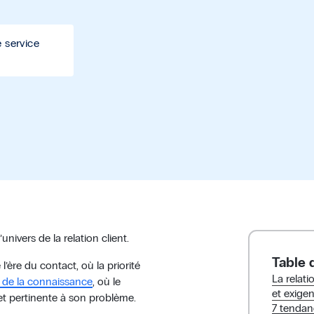
 service
univers de la relation client.
Table 
’ère du contact, où la priorité
La relati
e de la connaissance
, où le
et exige
t pertinente à son problème.
7 tendanc