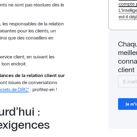
compte 
nts ne sont pas résolues dès le
L’Intellig
est-il déj
, les responsables de la relation
aisantes pour les clients, un
insi que des conseillers en
Chaqu
meille
rvice client, en suivant les
conna
 bon endroit.
client
ances de la relation client sur
sont issues de conversations
ecrets de DRC”
: profitez-en !
urd’hui :
 exigences