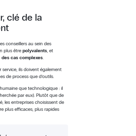
, clé de la
ent
des conseillers au sein des
en plus être
polyvalents
, et
 des cas complexes
.
 service, ils doivent également
mes de process que d’outils.
humaine que technologique : il
cherchée par eux). Plutôt que de
é, les entreprises choisissent de
e plus efficaces, plus rapides