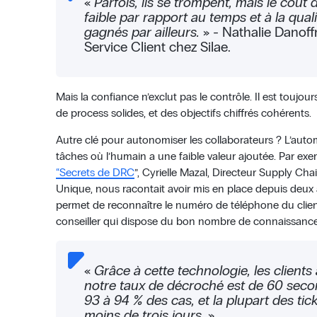
«
Parfois, ils se trompent, mais le coût 
faible par rapport au temps et à la qual
gagnés par ailleurs.
» - Nathalie Danoff
Service Client chez Silae.
Mais la confiance n’exclut pas le contrôle. Il est toujour
de process solides, et des objectifs chiffrés cohérents.
Autre clé pour autonomiser les collaborateurs ? L’auto
tâches où l’humain a une faible valeur ajoutée. Par ex
“Secrets de DRC
”, Cyrielle Mazal, Directeur Supply Cha
Unique, nous racontait avoir mis en place depuis deux
permet de reconnaître le numéro de téléphone du client
conseiller qui dispose du bon nombre de connaissance
«
Grâce à cette technologie, les clients
notre taux de décroché est de 60 se
93 à 94 % des cas, et la plupart des tic
moins de trois jours.
»