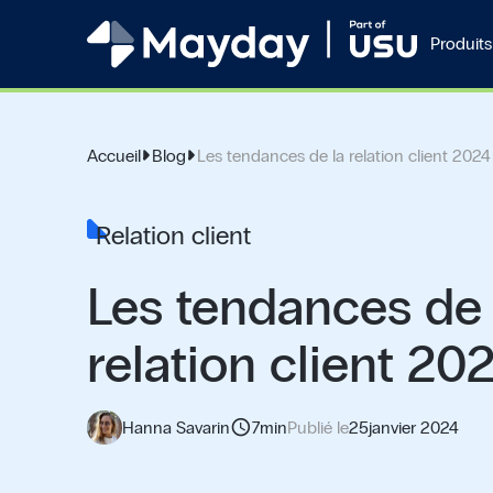
Produits
Accueil
Blog
Les tendances de la relation client 2024
Relation client
Les tendances de 
relation client 20
schedule
Hanna Savarin
7
min
Publié le
25
janvier 2024