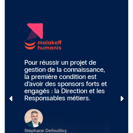
Pour réussir un projet de
C'est b
outil
gestion de la connaissance,
et l'IA,
es
la première condition est
réussit
 et un
d’avoir des sponsors forts et
personn
up plus
engagés : la Direction et les
d'attei
Responsables métiers.
Céline Go
Stéphane Defouilloy