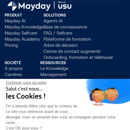
PRODUIT
SOLUTIONS
Mayday AI
Agents IA
Mayday Knowledge
Base de connaissance
Mayday Selfcare
FAQ / Selfcare
Mayday Academy
Plateforme de formation
Pricing
Arbre de décision
Centre de contact augmenté
Onboarding, formation et télétravail
SOCIÉTÉ
RESSOURCES
À propos
Le Knowledge
Carrières
Management
Presse
Blog
Continuer sans accepter
Devenir partenaire
Ressources
Salut c'est nous...
Contact
Clients
les Cookies !
On a attendu d'être sûrs que le contenu de
ce site vous intéresse avant de vous
déranger, mais on aimerait bien vous accompagner pendant votre
visite...
C'est OK pour vous ?