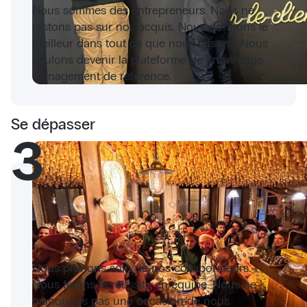
Nous sommes des entrepreneurs. Nous ne
restons pas sur nos acquis. Nous donnons le
meilleur dans tout ce que nous faisons. Nous
voulons devenir la plateforme de knowledge
management de référence.
Se dépasser
3
Nous prenons soin de nos collaborateurs.
Nous fêtons la réussite en équipe. Nous ne
manquons pas une occasion de nous