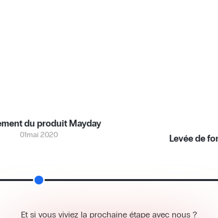
roduit Mayday
 2020
Levée de fonds Seed de
28
juin
Et si vous viviez la prochaine étape avec nous ?