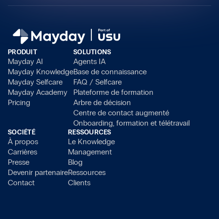
PRODUIT
SOLUTIONS
Mayday AI
Agents IA
Mayday Knowledge
Base de connaissance
Mayday Selfcare
FAQ / Selfcare
Mayday Academy
Plateforme de formation
Pricing
Arbre de décision
Centre de contact augmenté
Onboarding, formation et télétravail
SOCIÉTÉ
RESSOURCES
À propos
Le Knowledge
Carrières
Management
Presse
Blog
Devenir partenaire
Ressources
Continuer sans accepter
Contact
Clients
Salut c'est nous...
les Cookies !
On a attendu d'être sûrs que le contenu de ce site vous intéresse