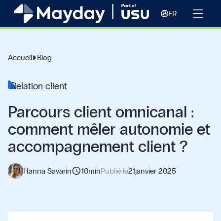
FR
Accueil
Blog
Relation client
Parcours client omnicanal :
comment mêler autonomie et
accompagnement client ?
schedule
Hanna Savarin
10
min
Publié le
21
janvier 2025