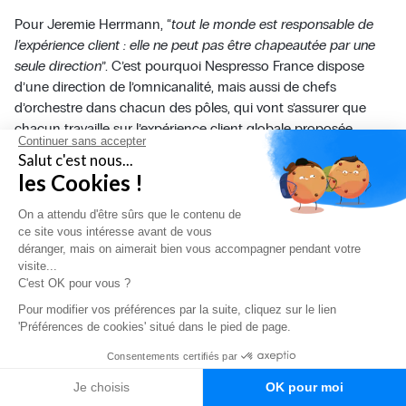
Pour Jeremie Herrmann, “
tout le monde est responsable de
l’expérience client : elle ne peut pas être chapeautée par une
seule direction
”. C’est pourquoi Nespresso France dispose
d’une direction de l’omnicanalité, mais aussi de chefs
d’orchestre dans chacun des pôles, qui vont s’assurer que
chacun travaille sur l’expérience client globale proposée.
Continuer sans accepter
Salut c'est nous...
Enfin,
l’entreprise a mis en place d’une base de données
les Cookies !
omnicanale unifiée
, pour pouvoir reconnaître chaque
interlocuteur et lui prodiguer un accompagnement client
On a attendu d'être sûrs que le contenu de
personnalisé.
ce site vous intéresse avant de vous
déranger, mais on aimerait bien vous accompagner pendant votre
visite...
Décathlon : des experts
C'est OK pour vous ?
passionnés rassemblés en un
Pour modifier vos préférences par la suite, cliquez sur le lien
'Préférences de cookies' situé dans le pied de page.
seul CRC
Consentements certifiés par
Je choisis
OK pour moi
Français
Le
Centre de Relation Client (CRC) de Décathlon
, à Villeneuve