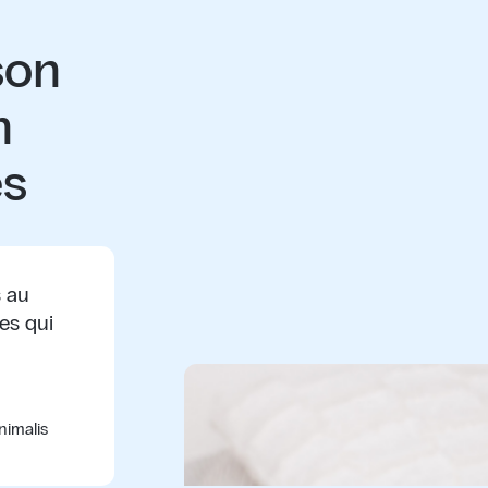
son
n
es
s au
nes qui
nimalis