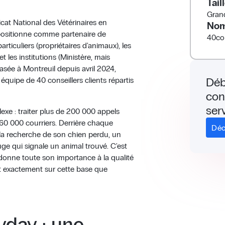
Tail
Grand
cat National des Vétérinaires en
Nom
 positionne comme partenaire de
40
con
articuliers (propriétaires d'animaux), les
et les institutions (Ministère, mais
asée à Montreuil depuis avril 2024,
équipe de 40 conseillers clients répartis
Déb
con
serv
xe : traiter plus de 200 000 appels
 60 000 courriers. Derrière chaque
Déc
à la recherche de son chien perdu, un
fuge qui signale un animal trouvé. C'est
donne toute son importance à la qualité
st exactement sur cette base que
yday : une