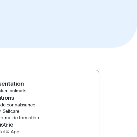
sentation
ium animalis
utions
 de connaissance
 Selfcare
forme de formation
strie
iel & App