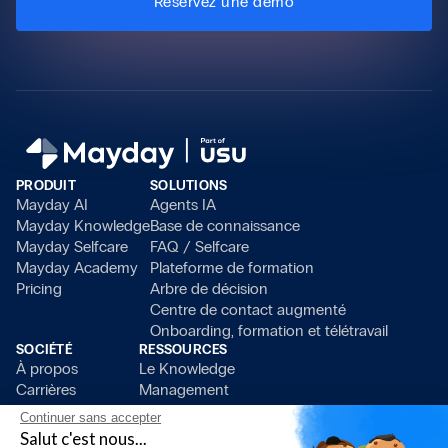
Réservez une démo
PRODUIT
SOLUTIONS
Mayday AI
Agents IA
Mayday Knowledge
Base de connaissance
Mayday Selfcare
FAQ / Selfcare
Mayday Academy
Plateforme de formation
Pricing
Arbre de décision
Centre de contact augmenté
Onboarding, formation et télétravail
SOCIÉTÉ
RESSOURCES
À propos
Le Knowledge
Carrières
Management
Presse
Blog
Continuer sans accepter
Devenir partenaire
Ressources
Salut c'est nous...