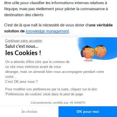
être utile pour classifier les informations internes relatives à
l’équipe, mais pas réellement pour piloter la connaissance à
destination des clients
C’est de là que naît la nécessité de vous doter d’
une véritable
solution de
knowledge management
.
Mayday
rend votre connaissance et vos processus de
Continuer sans accepter
Salut c'est nous...
résolution disponibles partout et à tout moment. Notre suite
les Cookies !
logicielle de
knowledge empowerment
comprend à la fois une
base de connaissance interne collaborative, une solution
self-
On a attendu d'être sûrs que le contenu de
service
pour vos clients (FAQ), et une plateforme de formation
ce site vous intéresse avant de vous
pour les équipes.
déranger, mais on aimerait bien vous accompagner pendant votre
visite...
Et pour simplifier votre gestion de la connaissance, Mayday
C'est OK pour vous ?
intègre également des fonctionnalités d’intelligence artificielle,
Pour modifier vos préférences par la suite, cliquez sur le lien
qui vous aident à gérer tout le cycle de vie de votre
'Préférences de cookies' situé dans le pied de page.
connaissance. Détection des contenus à créer, alertes
Consentements certifiés par
d’obsolescence automatisées, harmonisation des contenus,
fluidification de la recherche dans la base… Autant de petits
Je choisis
OK pour moi
Français