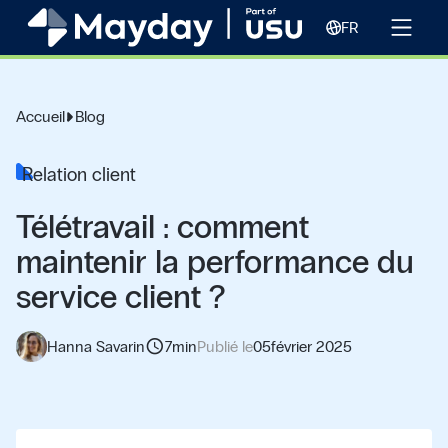
FR
Accueil
Blog
Relation client
Télétravail : comment
maintenir la performance du
service client ?
schedule
Hanna Savarin
7
min
Publié le
05
février 2025