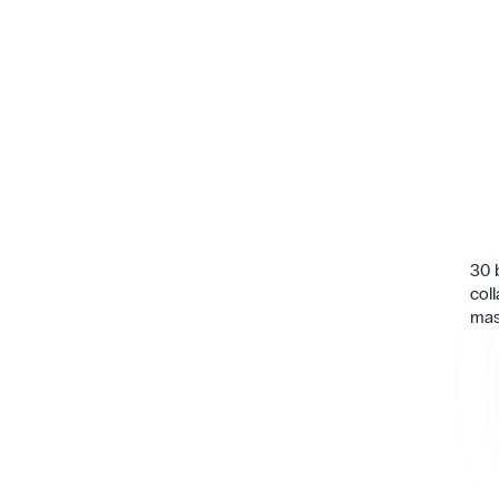
30 
coll
mas