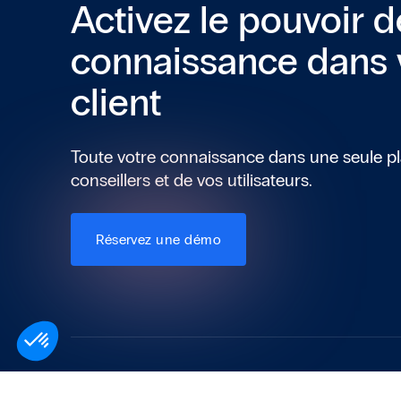
Activez le pouvoir d
connaissance dans 
client
Toute votre connaissance dans une seule pl
conseillers et de vos utilisateurs.
Réservez une démo
Axeptio consent
Plateforme de Gestion du Consentement : Personnalisez vo
Notre plateforme vous permet d'adapter et de gérer vos param